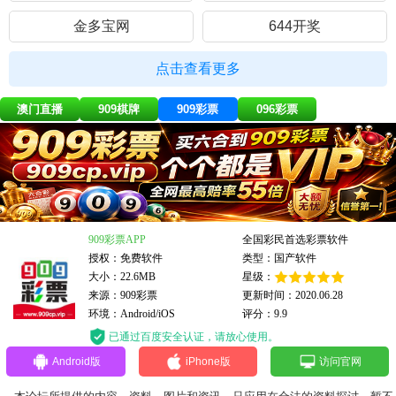
金多宝网
644开奖
黄大仙网
彩民网站
点击查看更多
九五至尊
曾道人网
澳门直播
909棋牌
909彩票
096彩票
摇钱树网
香港挂牌
铁盘神算
九龙心水
青龙阁网
藏宝阁网
909彩票APP
全国彩民首选彩票软件
授权：免费软件
类型：国产软件
惠泽社群
刘伯温网
大小：22.6MB
星级：
来源：909彩票
更新时间：2020.06.28
雷锋总站
凤凰天机
环境：Android/iOS
评分：9.9
已通过百度安全认证，请放心使用。
六合彩票
神算子网
Android版
iPhone版
访问官网
聚宝盆网
天线宝宝