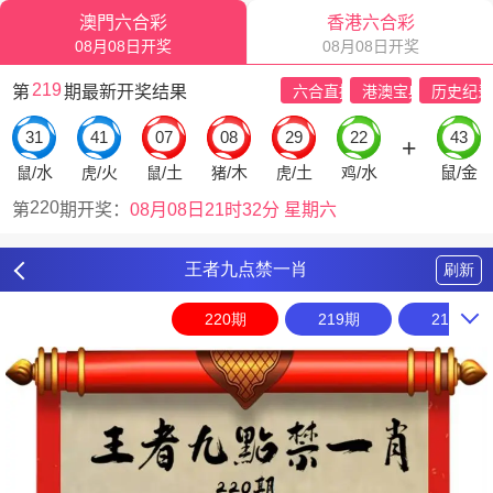
王者九点禁一肖
刷新
220期
219期
217期