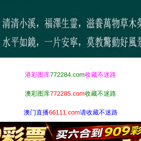
港彩图库
772284.com
收藏不迷路
澳彩图库
772285.com
收藏不迷路
澳门直播
66111.com
请收藏不迷路