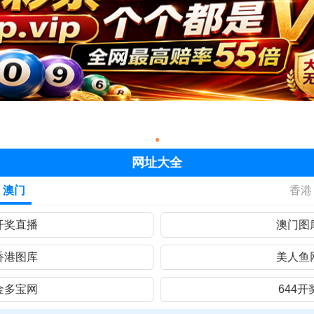
网址大全
澳门
香港
开奖直播
澳门图
香港图库
美人鱼
金多宝网
644开