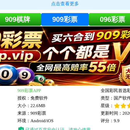
黄大仙网
彩民网
点击查看更多
九五至尊
曾道人
909棋牌
909彩票
096彩票
摇钱树网
香港挂
铁盘神算
九龙心
青龙阁网
藏宝阁
惠泽社群
刘伯温
雷锋总站
凤凰天
909彩票APP
全国彩民首选
六合彩票
神算子
授权：免费软件
类型：国产软
大小：22.6MB
星级：
聚宝盆网
天线宝
来源：909彩票
更新时间：2020.
环境：Android/iOS
评分：9.9
跑狗论坛
红姐论
已通过百度安全认证，请放心使用。