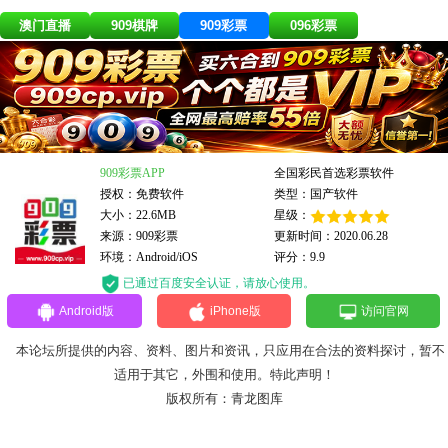
九五至尊
曾道人网
澳门直播
909棋牌
909彩票
096彩票
摇钱树网
香港挂牌
铁盘神算
九龙心水
青龙阁网
藏宝阁网
909彩票APP
全国彩民首选彩票软件
授权：免费软件
类型：国产软件
惠泽社群
刘伯温网
大小：22.6MB
星级：
来源：909彩票
更新时间：2020.06.28
雷锋总站
凤凰天机
环境：Android/iOS
评分：9.9
已通过百度安全认证，请放心使用。
六合彩票
神算子网
Android版
iPhone版
访问官网
聚宝盆网
天线宝宝
本论坛所提供的内容、资料、图片和资讯，只应用在合法的资料探讨，暂不
适用于其它，外围和使用。特此声明！
跑狗论坛
红姐论坛
版权所有：青龙图库
宝马论坛
六合宝典