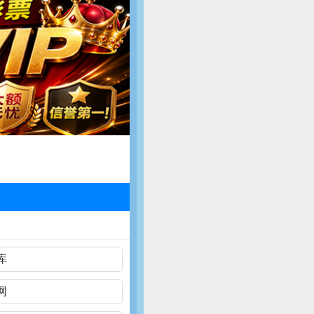
库
澳门图库
网
美人鱼网