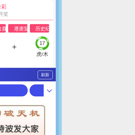
刷新
期
217期
216