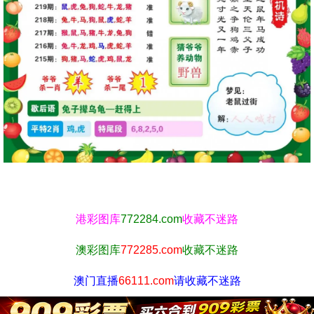
港彩图库
772284.com
收藏不迷路
澳彩图库
772285.com
收藏不迷路
澳门直播
66111.com
请收藏不迷路