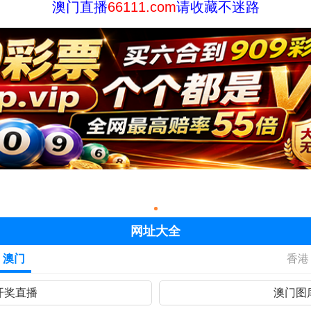
澳门直播
66111.com
请收藏不迷路
网址大全
澳门
香港
开奖直播
澳门图