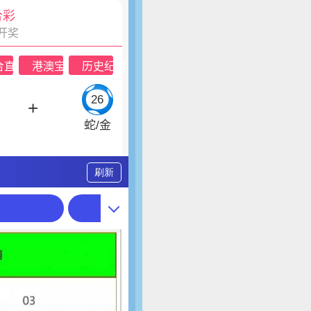
刷新
期
216期
215