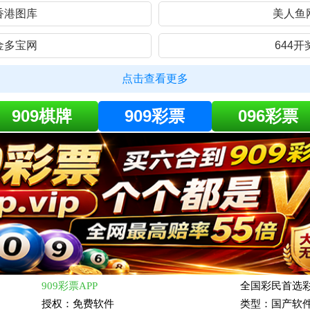
香港图库
美人鱼
金多宝网
644开
黄大仙网
彩民网
点击查看更多
九五至尊
曾道人
909棋牌
909彩票
096彩票
摇钱树网
香港挂
铁盘神算
九龙心
青龙阁网
藏宝阁
惠泽社群
刘伯温
雷锋总站
凤凰天
澳六彩票APP
全国彩民首选
六合彩票
神算子
授权：免费软件
类型：国产软